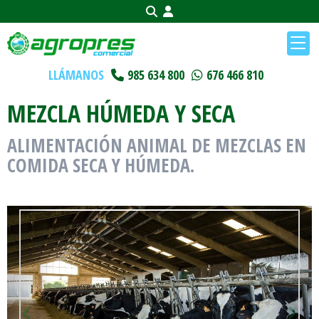
LLÁMANOS
985 634 800
676 466 810
MEZCLA HÚMEDA Y SECA
ALIMENTACIÓN ANIMAL DE MEZCLAS EN
COMIDA SECA Y HÚMEDA.
Anterior
Sigu