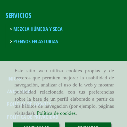
SERVICIOS
MEZCLA HÚMEDA Y SECA
PIENSOS EN ASTURIAS
Este sitio web utiliza cookies propias y de
terceros que permiten mejorar la usabilidad de
INICIO
navegación, analizar el uso de la web y mostrar
AVISO LEGAL
publicidad relacionada con tus preferencias
sobre la base de un perfil elaborado a partir de
POLÍTICA DE COOKIES
tus hábitos de navegación (por ejemplo, páginas
visitadas).
Política de cookies
.
POLÍTICA DE PRIVACIDAD