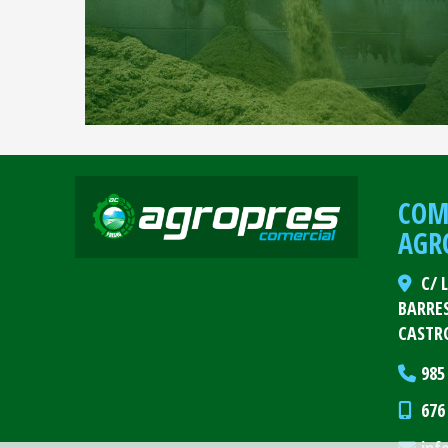
COM
AGRO
C/ 
BARRE
CASTR
985
676
inf