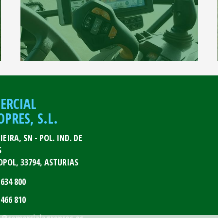
ERCIAL
PRES, S.L.
LIEIRA, SN - POL. IND. DE
S
OPOL,
33794,
ASTURIAS
 634 800
 466 810
o
comercialagropres.es