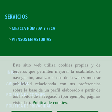
SERVICIOS
MEZCLA HÚMEDA Y SECA
PIENSOS EN ASTURIAS
Este sitio web utiliza cookies propias y de
terceros que permiten mejorar la usabilidad de
INICIO
navegación, analizar el uso de la web y mostrar
AVISO LEGAL
publicidad relacionada con tus preferencias
sobre la base de un perfil elaborado a partir de
POLÍTICA DE COOKIES
tus hábitos de navegación (por ejemplo, páginas
visitadas).
Política de cookies
.
POLÍTICA DE PRIVACIDAD